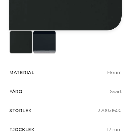
Florim
MATERIAL
Svart
FÄRG
3200x1600
STORLEK
12 mm
TJOCKLEK