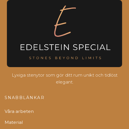
Lyxiga stenytor som gör ditt rum unikt och tidlöst
elegant.
SNABBLÄNKAR
Våra arbeten
Material